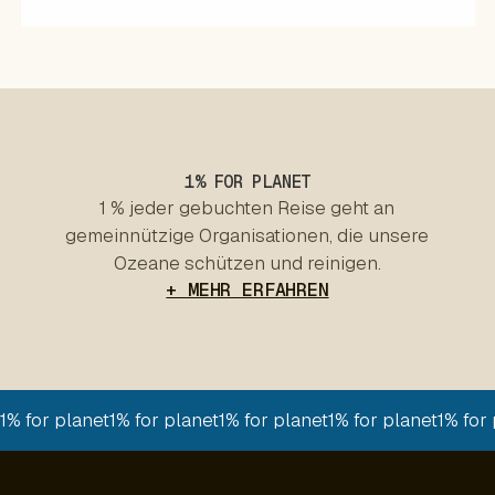
1% FOR PLANET
1 % jeder gebuchten Reise geht an
gemeinnützige Organisationen, die unsere
Ozeane schützen und reinigen.
+ MEHR ERFAHREN
1% for planet
1% for planet
1% for planet
1% for planet
1% for