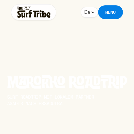
De
MENU
MAROKKO ROADTRIP
SURF ROADTRIP MIT LOKALEM PARTNER
AGADIR NACH ESSAOUIRA