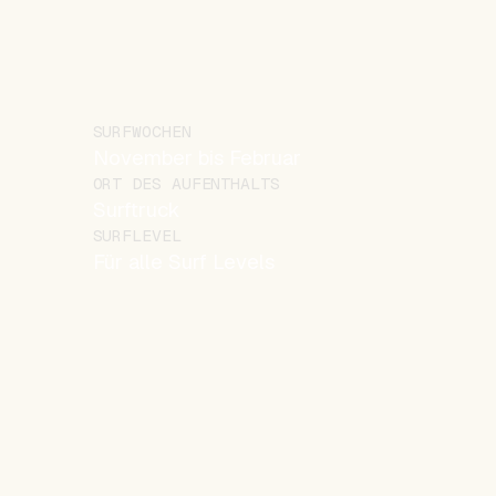
SURFWOCHEN
November bis Februar
ORT DES AUFENTHALTS
Surftruck
SURFLEVEL
Für alle Surf Levels