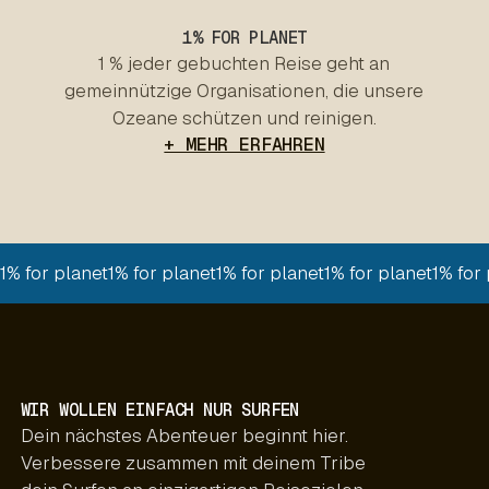
1% FOR PLANET
1 % jeder gebuchten Reise geht an
gemeinnützige Organisationen, die unsere
Ozeane schützen und reinigen.
+ MEHR ERFAHREN
1% for planet
1% for planet
1% for planet
1% for planet
1% for
WIR WOLLEN EINFACH NUR SURFEN
Dein nächstes Abenteuer beginnt hier.
Verbessere zusammen mit deinem Tribe