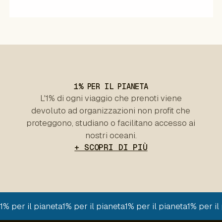
1% PER IL PIANETA
L'1% di ogni viaggio che prenoti viene
devoluto ad organizzazioni non profit che
proteggono, studiano o facilitano accesso ai
nostri oceani.
+ SCOPRI DI PIÙ
1% per il pianeta
1% per il pianeta
1% per il pianeta
1% per il