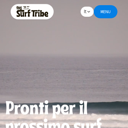
It
MENU
Pronti per il
prossimo surf