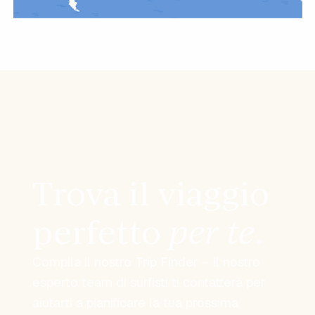
Trova il viaggio
perfetto
per te
.
Compila il nostro Trip Finder – il nostro
esperto team di surfisti ti contatterà per
aiutarti a pianificare la tua prossima