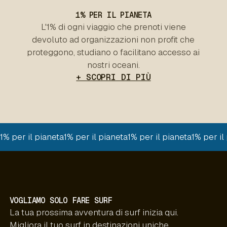
1% PER IL PIANETA
L'1% di ogni viaggio che prenoti viene
devoluto ad organizzazioni non profit che
proteggono, studiano o facilitano accesso ai
nostri oceani.
+ SCOPRI DI PIÙ
1% per il pianeta
1% per il pianeta
1% per il pianeta
1% per il
VOGLIAMO SOLO FARE SURF
La tua prossima avventura di surf inizia qui.
Migliora il tuo surf in destinazioni uniche,