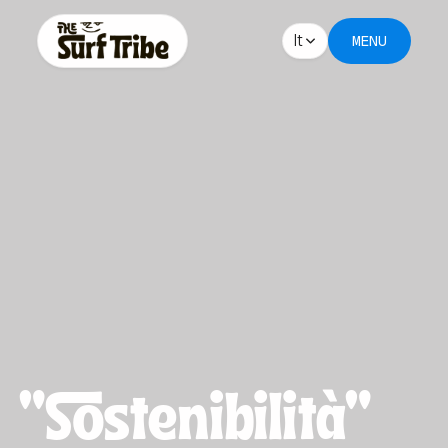
It
MENU
"Sostenibilità"