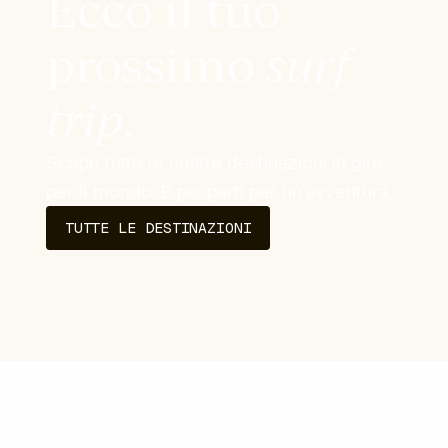
Ecco il tuo
prossimo
surf
trip
.
Scopri tutte le nostre destinazioni in giro
per il mondo. E poi parti per un'avventura.
TUTTE LE DESTINAZIONI