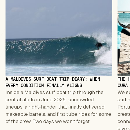
A MALDIVES SURF BOAT TRIP DIARY: WHEN
THE 
EVERY CONDITION FINALLY ALIGNS
CURA
Inside a Maldives surf boat trip through the
We su
central atolls in June 2026: uncrowded
surfi
lineups, a right-hander that finally delivered,
Portu
makeable barrels, and first tube rides for some
creat
of the crew. Two days we won't forget.
conne
give 