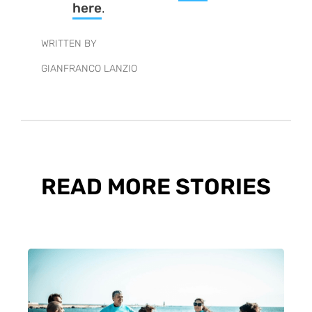
here
.
WRITTEN BY
GIANFRANCO LANZIO
READ MORE STORIES