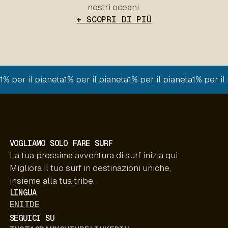
nostri oceani.
+ SCOPRI DI PIÙ
1% per il pianeta
1% per il pianeta
1% per il pianeta
1% per il
VOGLIAMO SOLO FARE SURF
La tua prossima avventura di surf inizia qui.
Migliora il tuo surf in destinazioni uniche,
insieme alla tua tribe.
LINGUA
EN
IT
DE
SEGUICI SU