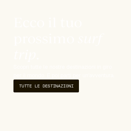
Ecco il tuo
prossimo
surf
trip
.
Scopri tutte le nostre destinazioni in giro
per il mondo. E poi parti per un'avventura.
TUTTE LE DESTINAZIONI